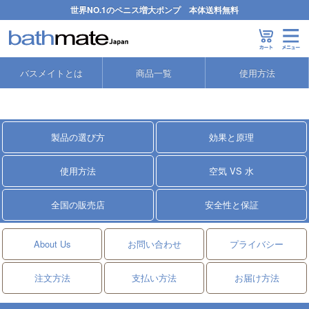
世界NO.1のペニス増大ポンプ 本体送料無料
バスメイト
>
▼ハイドロマックス
バスメイトとは
商品一覧
使用方法
製品の選び方
効果と原理
使用方法
空気 VS 水
全国の販売店
安全性と保証
About Us
お問い合わせ
プライバシー
注文方法
支払い方法
お届け方法