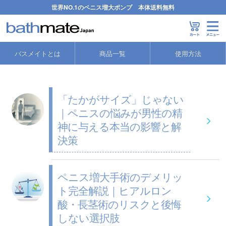
世界NO.1のペニス増大ポンプ 本体送料無料
バスメイト
>
ペニスポンプの効果補完
バスメイトとは
商品一覧
使用方法
「たかがサイズ」じゃない
｜ペニスの悩みが男性の精
神に与える本当の影響と解
決策
ペニス増大手術のデメリッ
ト完全解説｜ヒアルロン
酸・長茎術のリスクと後悔
しない選択肢