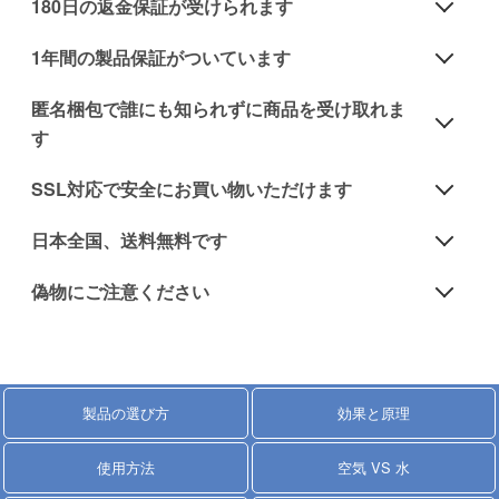
180日の返金保証が受けられます
バスメイトのペニスポンプで180日間トレーニングし
1年間の製品保証がついています
ていただき、 結果にご満足いただけなかった場合に
当サイトで購入したペニスポンプ本体には1年間の製
は、商品代金を返金する制度です。
匿名梱包で誰にも知られずに商品を受け取れま
品保証が付きます。 定められた環境および使用で故障
返金保証制度に関する詳しい情報は
「詳細ページ」
を
す
があった場合、無償で交換対応いたします。
参照ください。
・匿名梱包：
製品保証に関する詳しい情報は
「詳細ページ」
を参照
SSL対応で安全にお買い物いただけます
二重梱包で発送し、伝票に商品名は記載しません。
ください。
・SSL暗号化通信：
日本全国、送料無料です
当サイトはSSL暗号化通信に対応しています。
・自宅以外での受け取り：
・ポンプ本体の購入時：
SECTIGO
偽物にご注意ください
宅配便の営業所留め、一部のコンビニ受け取りに対応
送料無料です。
お客様の個人情報や決済情報は安全に保護されます。
しております。
AmazonJapanやYahooオークションなどで、中国製の
安心してお買い物をお楽しみください。
偽物が出回っていますので騙されないでください。
・ポンプ本体とパーツの組み合わせでの購入：
当サイトはこれまでに2万件以上の配送実績がありま
当サイトではAmazonJapanやYahooオークションでは
送料無料です。
・決済方法：
す。どうか安心してご注文ください。
製品の選び方
効果と原理
販売を行っておりませんし、国内のセラーに販売許可
銀行振込、代金引換、クレジットカード（Paypal）が
を出しておりません。
・パーツ単体での購入：
ご利用できます。
配送に関する詳しい情報は
「詳細ページ」
を参照くだ
使用方法
空気 VS 水
日本でメーカー正規品を直接購入し、各種の保証を受
送料640円が必要となります
さい。