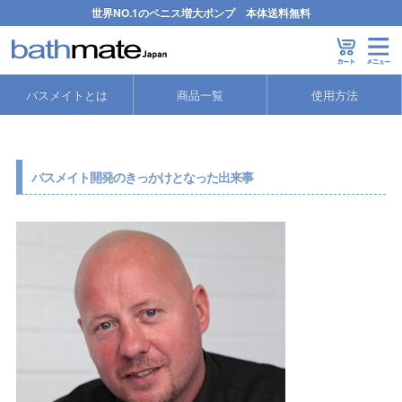
世界NO.1のペニス増大ポンプ 本体送料無料
バスメイト
>
ハイドロマックス/ペニスポンプ コラム
>
2006年から始った
バスメイトとは
商品一覧
使用方法
バスメイト開発のきっかけとなった出来事