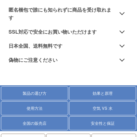
ていただき、 結果にご満足いただけなかった場合に
当サイトで購入したペニスポンプ本体には1年間の製
は、商品代金を返金する制度です。
匿名梱包で誰にも知られずに商品を受け取れま
品保証が付きます。 定められた環境および使用で故障
返金保証制度に関する詳しい情報は
「詳細ページ」
を
す
があった場合、無償で交換対応いたします。
参照ください。
・匿名梱包：
製品保証に関する詳しい情報は
「詳細ページ」
を参照
SSL対応で安全にお買い物いただけます
二重梱包で発送し、伝票に商品名は記載しません。
ください。
・SSL暗号化通信：
日本全国、送料無料です
当サイトはSSL暗号化通信に対応しています。
・自宅以外での受け取り：
・ポンプ本体の購入時：
SECTIGO
偽物にご注意ください
宅配便の営業所留め、一部のコンビニ受け取りに対応
送料無料です。
お客様の個人情報や決済情報は安全に保護されます。
しております。
AmazonJapanやYahooオークションなどで、中国製の
安心してお買い物をお楽しみください。
偽物が出回っていますので騙されないでください。
・ポンプ本体とパーツの組み合わせでの購入：
当サイトはこれまでに2万件以上の配送実績がありま
当サイトではAmazonJapanやYahooオークションでは
送料無料です。
・決済方法：
す。どうか安心してご注文ください。
製品の選び方
効果と原理
販売を行っておりませんし、国内のセラーに販売許可
銀行振込、代金引換、クレジットカード（Paypal）が
を出しておりません。
・パーツ単体での購入：
ご利用できます。
配送に関する詳しい情報は
「詳細ページ」
を参照くだ
使用方法
空気 VS 水
日本でメーカー正規品を直接購入し、各種の保証を受
送料640円が必要となります
さい。
けられるのは当サイトバスメイトJAPANだけです。
決済方法と安全性に関する詳しい情報は
「詳細ペー
全国の販売店
安全性と保証
・バスメイト本体の購入には送料はかかりません、無
ジ」
を参照ください。
ニセモノに関する情報は
「詳細ページ」
を参照くださ
料です