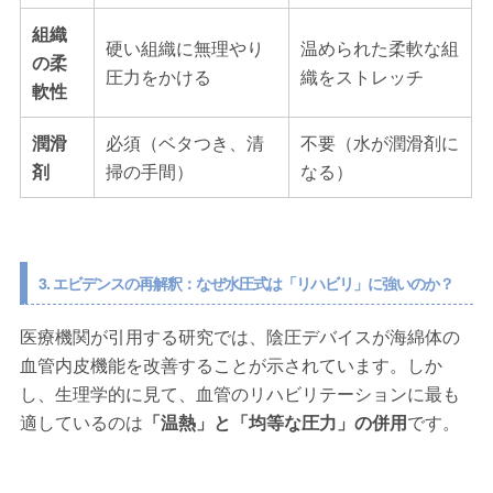
組織
硬い組織に無理やり
温められた柔軟な組
の柔
圧力をかける
織をストレッチ
軟性
潤滑
必須（ベタつき、清
不要（水が潤滑剤に
剤
掃の手間）
なる）
3. エビデンスの再解釈：なぜ水圧式は「リハビリ」に強いのか？
医療機関が引用する研究では、陰圧デバイスが海綿体の
血管内皮機能を改善することが示されています。しか
し、生理学的に見て、血管のリハビリテーションに最も
適しているのは
「温熱」と「均等な圧力」の併用
です。