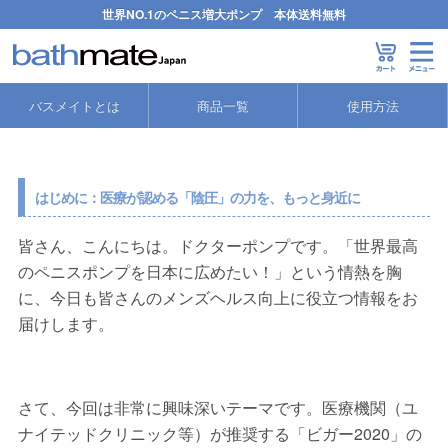
世界NO.1のペニス増大ポンプ 本体送料無料
バスメイト
>
ハイドロマックス/ペニスポンプ コラム
>
医療用「空圧式」v
バスメイトとは
商品一覧
使用方法
はじめに：医療が認める「陰圧」の力を、もっと身近に
皆さん、こんにちは。ドクターポンプです。「世界最高
のペニスポンプを日本に広めたい！」という情熱を胸
に、今日も皆さんのメンズヘルス向上に役立つ情報をお
届けします。
さて、今回は非常に興味深いテーマです。医療機関（ユ
ナイテッドクリニック等）が推奨する「ビガー2020」の