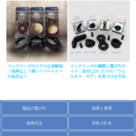
コックリングのリアルな体験談
コックリングの種類と選び方ガ
｜効果なし？痛い？パートナー
イド：自分にぴったりの「ウェ
の反応は？
ルネス・ギア」を見つける方法
製品の選び方
効果と原理
使用方法
空気 VS 水