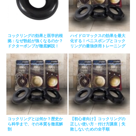
コックリングの効果と医学的根
ハイドロマックスの効果を最大
拠：なぜ勃起が強くなるのか？
化する！ペニスポンプとコック
ドクターポンプが徹底解説！
リングの最強併用トレーニング
コックリングとは何か？歴史か
【初心者向け】コックリングの
ら科学まで、その本質を徹底解
正しい使い方・付け方講座｜失
剖
敗しないための全手順