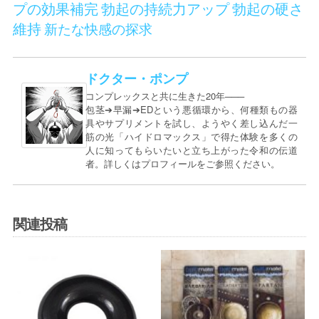
プの効果補完
勃起の持続力アップ
勃起の硬さ
維持
新たな快感の探求
ドクター・ポンプ
コンプレックスと共に生きた20年───
包茎➔早漏➔EDという悪循環から、何種類もの器
具やサプリメントを試し、ようやく差し込んだ一
筋の光「ハイドロマックス」で得た体験を多くの
人に知ってもらいたいと立ち上がった令和の伝道
者。詳しくはプロフィールをご参照ください。
関連投稿