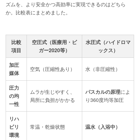
ズムを、より安全かつ高効率に実現できるのはどちら
か。比較表にまとめました。
比較
空圧式（医療用・ビ
水圧式（ハイドロマ
項目
ガー2020等）
ックス）
加圧
空気（圧縮性あり）
水（非圧縮性）
媒体
圧力
ムラが生じやすく、
パスカルの原理
によ
の均
局所に負担がかかる
り360度均等加圧
一性
リハ
ビリ
常温・乾燥状態
温水（入浴中）
環境