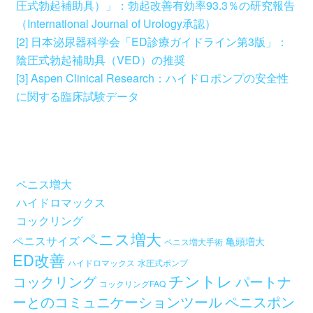
圧式勃起補助具）」：勃起改善有効率93.3％の研究報告
（International Journal of Urology承認）
[2] 日本泌尿器科学会「ED診療ガイドライン第3版」：
陰圧式勃起補助具（VED）の推奨
[3] Aspen Clinical Research：ハイドロポンプの安全性
に関する臨床試験データ
ペニス増大
ハイドロマックス
コックリング
ペニス増大
ペニスサイズ
亀頭増大
ペニス増大手術
ED改善
ハイドロマックス
水圧式ポンプ
チントレ
コックリング
パートナ
コックリングFAQ
ーとのコミュニケーションツール
ペニスポン