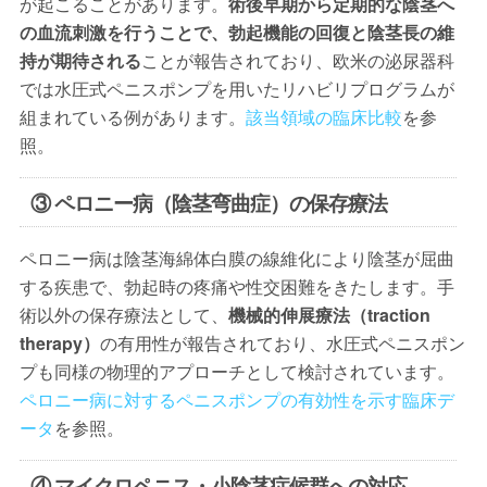
が起こることがあります。
術後早期から定期的な陰茎へ
の血流刺激を行うことで、勃起機能の回復と陰茎長の維
持が期待される
ことが報告されており、欧米の泌尿器科
では水圧式ペニスポンプを用いたリハビリプログラムが
組まれている例があります。
該当領域の臨床比較
を参
照。
③ ペロニー病（陰茎弯曲症）の保存療法
ペロニー病は陰茎海綿体白膜の線維化により陰茎が屈曲
する疾患で、勃起時の疼痛や性交困難をきたします。手
術以外の保存療法として、
機械的伸展療法（traction
therapy）
の有用性が報告されており、水圧式ペニスポン
プも同様の物理的アプローチとして検討されています。
ペロニー病に対するペニスポンプの有効性を示す臨床デ
ータ
を参照。
④ マイクロペニス・小陰茎症候群への対応