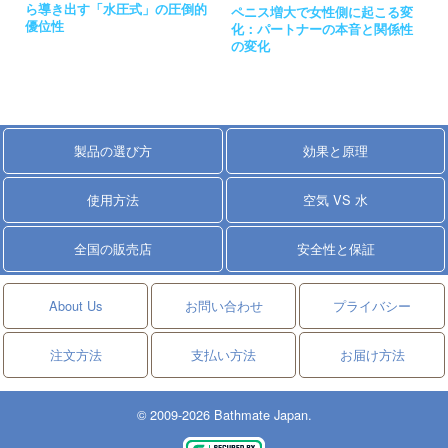
ら導き出す「水圧式」の圧倒的
ペニス増大で女性側に起こる変
優位性
化：パートナーの本音と関係性
の変化
製品の選び方
効果と原理
使用方法
空気 VS 水
全国の販売店
安全性と保証
About Us
お問い合わせ
プライバシー
注文方法
支払い方法
お届け方法
© 2009-2026 Bathmate Japan.