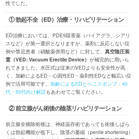
性でした。
① 勃起不全（ED）治療・リハビリテーション
ED治療においては、PDE5阻害薬（バイアグラ、シアリ
スなど）が第一選択となりますが、薬剤に反応しない症
例や禁忌患者（硝酸薬併用など）に対して、
真空陰圧装
置（VED: Vacuum Erectile Device）
が補完的に用いら
れてきました。水圧式は従来のVEDよりも安全性が高
く、加齢によるED・心因性ED・薬剤性EDなど幅広い症
例で活用可能です。
加齢によるEDとペニスポンプ：40
代・50代向け解説
もあわせてご覧ください。
② 前立腺がん術後の陰茎リハビリテーション
前立腺全摘除術後は、神経温存術であっても術後しばら
くは勃起機能が低下し、陰茎の萎縮（penile shortening）