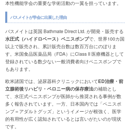
本性機能学会の重要な学術活動の一翼を担っています。
バスメイトが学会に出展した理由
バスメイトは英国 Bathmate Direct Ltd. が開発・販売する
水圧式（ハイドロベース）ペニスポンプ
で、世界100カ国
以上で販売され、累計販売台数は数百万台にのぼりま
す。
米国食品医薬品局（FDA）にClass II 医療機器として
登録されている数少ない一般消費者向けペニスポンプ
で
もあります。
欧米諸国では、泌尿器科クリニックにおいて
ED治療・前
立腺術後リハビリ・ペロニー病の保存療法
の補助とし
て、水圧式ペニスポンプが医師から推奨される事例が数
多く報告されています。一方、日本国内では「ペニスポ
ンプ＝アダルトグッズ」というイメージが根強く、医学
的有用性が広く認知されているとは言いがたいのが現状
です。