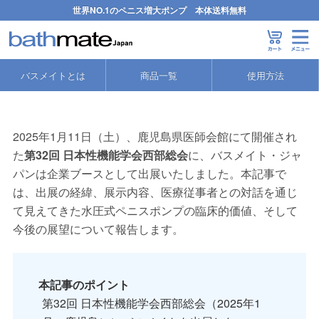
世界NO.1のペニス増大ポンプ 本体送料無料
バスメイト
>
ハイドロマックス/ペニスポンプ コラム
>
第32回 日本性機能
バスメイトとは
商品一覧
使用方法
2025年1月11日（土）、鹿児島県医師会館にて開催され
た
第32回 日本性機能学会西部総会
に、バスメイト・ジャ
パンは企業ブースとして出展いたしました。本記事で
は、出展の経緯、展示内容、医療従事者との対話を通じ
て見えてきた水圧式ペニスポンプの臨床的価値、そして
今後の展望について報告します。
本記事のポイント
第32回 日本性機能学会西部総会（2025年1