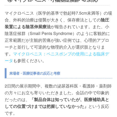
マイクロペニス（医学的基準で勃起時7.5cm未満等）の場
合、外科的治療は侵襲が大きく、保存療法としての
陰圧
装置による陰茎伸展療法
が報告されています。また、小
陰茎症候群（Small Penis Syndrome）のように客観的に
正常範囲だが主観的苦痛が強い症例では、心理的アプロ
ーチと並行して可逆的な物理的介入が選択肢となりま
す。
マイクロペニス：ペニスポンプの使用による臨床デ
ータ
も参照ください。
来場者・医療従事者の反応と考察
2日間の展示期間中、複数の泌尿器科医・看護師・薬剤師
の方々にお立ち寄りいただきました。会話の中で印象的
だったのは、
「製品自体は知っていたが、医療補助具と
しての位置づけまでは把握していなかった」
という反応
です。