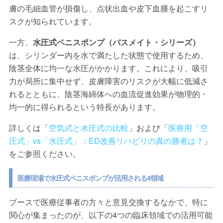
膚の毛細血管が損傷し、点状出血や皮下血腫を起こすリ
スクが知られています。
一方、
水圧式ペニスポンプ（バスメイト・シリーズ）
は、シリンダー内を水で満たした状態で使用するため、
陰茎全体に均一な水圧がかかります。これにより、
吸引
力が局所に集中せず、皮膚障害のリスクが大幅に低減
さ
れるとともに、陰茎海綿体への血流促進効果が物理的・
均一的に得られるという特長があります。
詳しくは「
空気式と水圧式の比較
」および「
医療用「空
圧式」vs「水圧式」：ED改善リハビリの真の勝者は？
」
をご参照ください。
医療現場で水圧式ペニスポンプが活用される4領域
ブースで医療従事者の方々と意見交換するなかで、特に
関心が集まったのが、以下の4つの臨床領域での活用可能