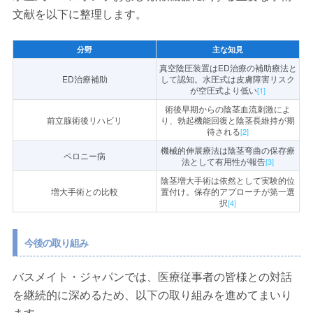
文献を以下に整理します。
分野
主な知見
真空陰圧装置はED治療の補助療法と
ED治療補助
して認知。水圧式は皮膚障害リスク
が空圧式より低い
[1]
術後早期からの陰茎血流刺激によ
前立腺術後リハビリ
り、勃起機能回復と陰茎長維持が期
待される
[2]
機械的伸展療法は陰茎弯曲の保存療
ペロニー病
法として有用性が報告
[3]
陰茎増大手術は依然として実験的位
増大手術との比較
置付け。保存的アプローチが第一選
択
[4]
今後の取り組み
バスメイト・ジャパンでは、医療従事者の皆様との対話
を継続的に深めるため、以下の取り組みを進めてまいり
ます。