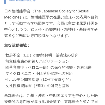
日本性機能学会（The Japanese Society for Sexual
Medicine）は、性機能医学の発展と臨床への応用を目的
として活動する学術団体です。会員は主に泌尿器科医を
中心としつつ、婦人科・心療内科・精神科・基礎医学研
究者など幅広い専門領域からなります。
主な活動領域：
勃起不全（ED）の病態解明・治療法の研究
前立腺疾患の術後リハビリテーション
陰茎弯曲症（ペロニー病）の保存的治療・外科治療
マイクロペニス・小陰茎症候群への対応
性ホルモン関連疾患（LOH症候群など）
女性性機能障害（FSD）の研究と臨床
西部総会は、九州・沖縄・中四国エリアを中心とした医
療機関の専門家が集う地域会議で、東部総会と並んで日