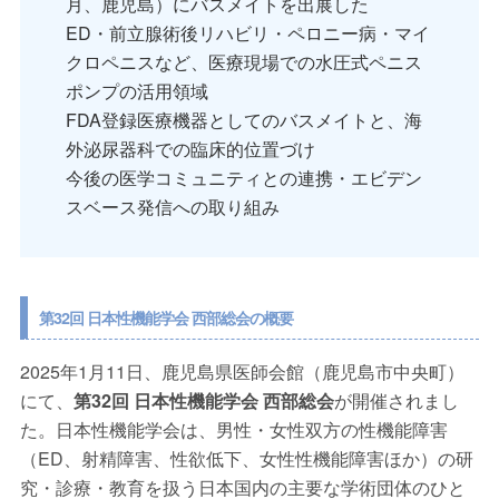
月、鹿児島）にバスメイトを出展した
ED・前立腺術後リハビリ・ペロニー病・マイ
クロペニスなど、医療現場での水圧式ペニス
ポンプの活用領域
FDA登録医療機器としてのバスメイトと、海
外泌尿器科での臨床的位置づけ
今後の医学コミュニティとの連携・エビデン
スベース発信への取り組み
第32回 日本性機能学会 西部総会の概要
2025年1月11日、鹿児島県医師会館（鹿児島市中央町）
にて、
第32回 日本性機能学会 西部総会
が開催されまし
た。日本性機能学会は、男性・女性双方の性機能障害
（ED、射精障害、性欲低下、女性性機能障害ほか）の研
究・診療・教育を扱う日本国内の主要な学術団体のひと